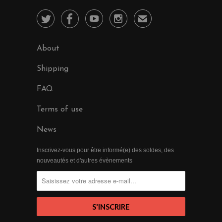




✉
About
Shipping
FAQ
Terms of use
News
Inscrivez-vous pour être informé(e) des soldes, des
nouveautés et d'autres évènements