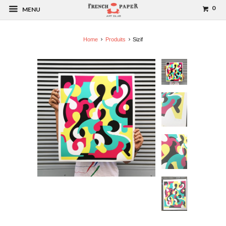
0
MENU
Home
Produits
Sizif