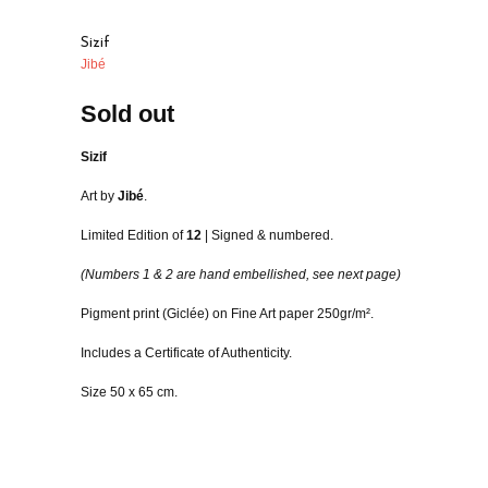
Sizif
Jibé
Sold out
Sizif
Art by
Jibé
.
Limited Edition of
12
| Signed & numbered.
(Numbers 1 & 2 are hand embellished, see next page)
Pigment print (Giclée) on Fine Art paper 250gr/m².
Includes a Certificate of Authenticity.
Size 50 x 65 cm.