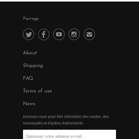
Partage




✉
About
Shipping
FAQ
Terms of use
News
Inscrivez-vous pour être informé(e) des soldes, des
nouveautés et d'autres évènements