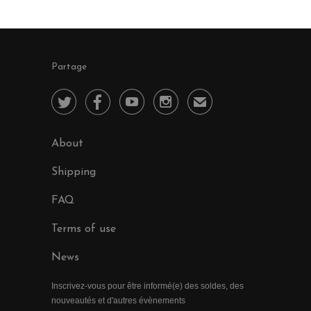
Partage




✉
About
Shipping
FAQ
Terms of use
News
Inscrivez-vous pour être informé(e) des soldes, des
nouveautés et d'autres évènements