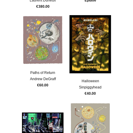
Laurent Durieux
Épuisé
€380.00
Paths of Return
Andrew DeGraff
Halloween
€60.00
Sinpiggyhead
€40.00