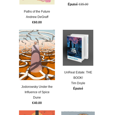
Épuisé
€35.00
Paths of the Future
Andrew DeGraff
€60.00
UnReal Estate: THE
BOOK!
Tim Doyle
Jodorowsky Under the
Épuisé
Influence of Spice
Dune
€40.00