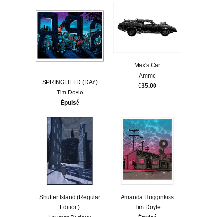
Max's Car
Ammo
SPRINGFIELD (DAY)
€35.00
Tim Doyle
Épuisé
​Shutter Island (Regular
Amanda Hugginkiss
Edition)
Tim Doyle