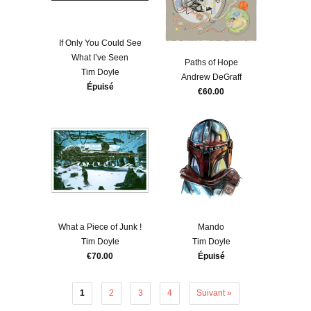
If Only You Could See
What I’ve Seen
Paths of Hope
Tim Doyle
Andrew DeGraff
Épuisé
€60.00
What a Piece of Junk !
Mando
Tim Doyle
Tim Doyle
€70.00
Épuisé
1
2
3
4
Suivant »