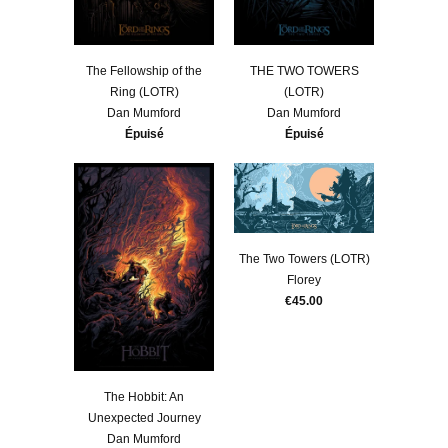
​The Fellowship of the
THE TWO TOWERS
Ring (LOTR)
(LOTR)
Dan Mumford
Dan Mumford
Épuisé
Épuisé
​The Two Towers (LOTR)
Florey
€45.00
The Hobbit: An
Unexpected Journey
Dan Mumford