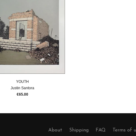
YOUTH
Justin Santora
€65.00
About
Shipping
FAQ
Terms of 