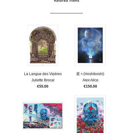
Related Items
La Langue des Vipères
星々(Hoshiboshi)
Juliette Brocal
Alex Alice
€55.00
€150.00