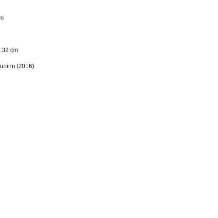
ri
x 32 cm
Muninn (2016)