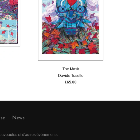
The Mask
Davide Tosello
€65.00
use
News
 nouveautés et d'autres évènements