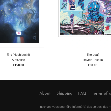
星々(Hoshiboshi)
The Leaf
Alex Alice
Davide Tosello
€150.00
€80.00
About
Shipping
FAQ
Terms of 
Inscrivez-vous pour être informé(e) des soldes, des