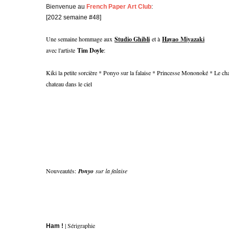
Bienvenue au
French Paper Art Club
:
[2022 semaine #48]
Une semaine hommage aux
Studio Ghibli
et à
Hayao
Miyazaki
avec l'artiste
Tim Doyle
:
Kiki la petite sorcière * Ponyo sur la falaise * Princesse Mononoké * Le c
chateau dans le ciel
Nouveautés:
Ponyo
sur la falaise
| Sérigraphie
Ham !