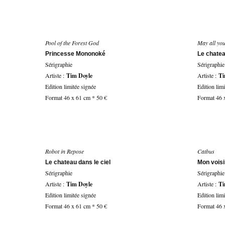
Pool of the Forest God
May all yo
Princesse Mononoké
Le chate
Sérigraphie
Sérigraphie
Artiste :
Tim Doyle
Artiste :
Ti
Edition limitée signée
Edition lim
Format 46 x 61 cm * 50 €
Format 46 
Robot in Repose
Catbus
Le chateau dans le ciel
Mon voisi
Sérigraphie
Sérigraphie
Artiste :
Tim Doyle
Artiste :
Ti
Edition limitée signée
Edition lim
Format 46 x 61 cm * 50 €
Format 46 