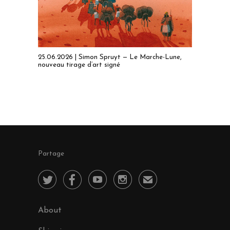
25.06.2026 | Simon Spruyt — Le Marche-Lune,
nouveau tirage d’art signé
Partage




✉
About