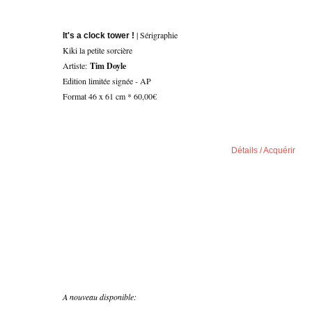
| Sérigraphie
It's a clock tower !
Kiki la petite sorcière
Artiste:
Tim Doyle
Edition limitée signée - AP
Format 46 x 61 cm * 60,00€
Détails / Acquérir
A nouveau disponible: