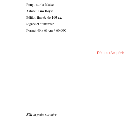
Ponyo sur la falaise
Artiste:
Tim Doyle
Edition limitée de
100 ex
.
Signée et numérotée
Format 46 x 61 cm * 60,00€
Détails / Acquérir
Kiki
la petite sorcière